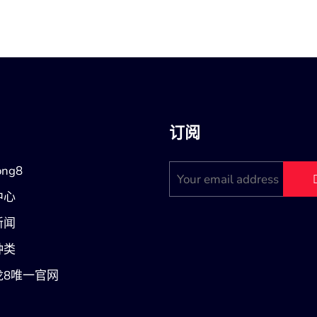
订阅
ng8
中心
新闻
种类
龙8唯一官网