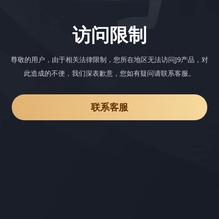
访问限制
尊敬的用户，由于相关法律限制，您所在地区无法访问J9产品，对
此造成的不便，我们深表歉意，您如有疑问请联系客服。
联系客服