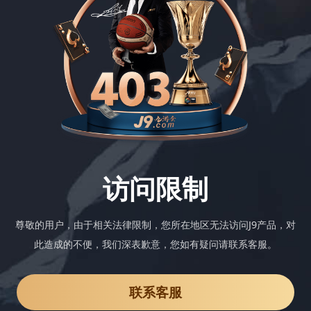
访问限制
尊敬的用户，由于相关法律限制，您所在地区无法访问J9产品，对
此造成的不便，我们深表歉意，您如有疑问请联系客服。
联系客服