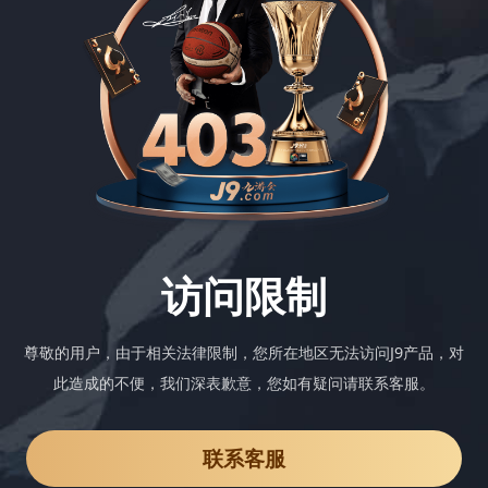
访问限制
尊敬的用户，由于相关法律限制，您所在地区无法访问J9产品，对
此造成的不便，我们深表歉意，您如有疑问请联系客服。
联系客服