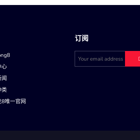
订阅
ng8
中心
新闻
种类
龙8唯一官网