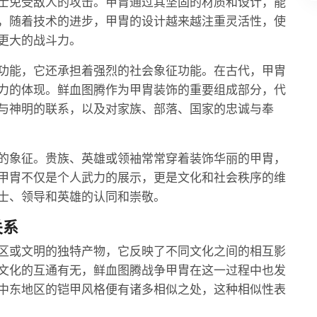
士免受敌人的攻击。甲胄通过其坚固的材质和设计，能
，随着技术的进步，甲胄的设计越来越注重灵活性，使
更大的战斗力。
功能，它还承担着强烈的社会象征功能。在古代，甲胄
力的体现。鲜血图腾作为甲胄装饰的重要组成部分，代
与神明的联系，以及对家族、部落、国家的忠诚与奉
的象征。贵族、英雄或领袖常常穿着装饰华丽的甲胄，
甲胄不仅是个人武力的展示，更是文化和社会秩序的维
士、领导和英雄的认同和崇敬。
关系
区或文明的独特产物，它反映了不同文化之间的相互影
文化的互通有无，鲜血图腾战争甲胄在这一过程中也发
中东地区的铠甲风格便有诸多相似之处，这种相似性表