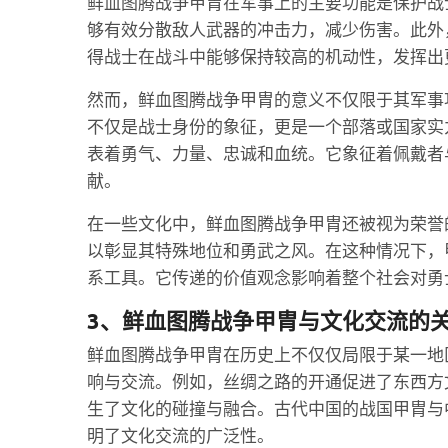
鲜血图腾战争甲胄在军事上的主要功能是保护战
够有效分散敌人武器的冲击力，减少伤害。此外
得战士在战斗中能够保持较高的机动性，发挥出
然而，鲜血图腾战争甲胄的意义不仅限于其军事
不仅是战士身份的象征，更是一个部落或国家实
表着勇气、力量、忠诚和血统。它象征着佩戴者
献。
在一些文化中，鲜血图腾战争甲胄还被视为荣誉
以彰显其特殊地位和勇武之风。在这种情况下，
系工具。它传递的价值观念影响着整个社会对勇
3、鲜血图腾战争甲胄与文化交流的
鲜血图腾战争甲胄在历史上不仅仅局限于某一地
响与交流。例如，丝绸之路的开通促进了东西方
生了文化的碰撞与融合。古代中国的战国甲胄与
明了文化交流的广泛性。