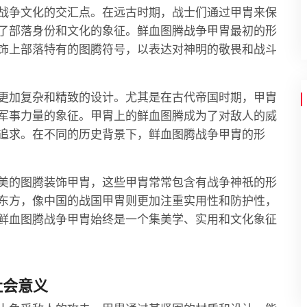
战争文化的交汇点。在远古时期，战士们通过甲胄来保
了部落身份和文化的象征。鲜血图腾战争甲胄最初的形
饰上部落特有的图腾符号，以表达对神明的敬畏和战斗
更加复杂和精致的设计。尤其是在古代帝国时期，甲胄
军事力量的象征。甲胄上的鲜血图腾成为了对敌人的威
追求。在不同的历史背景下，鲜血图腾战争甲胄的形
美的图腾装饰甲胄，这些甲胄常常包含有战争神祇的形
东方，像中国的战国甲胄则更加注重实用性和防护性，
鲜血图腾战争甲胄始终是一个集美学、实用和文化象征
社会意义