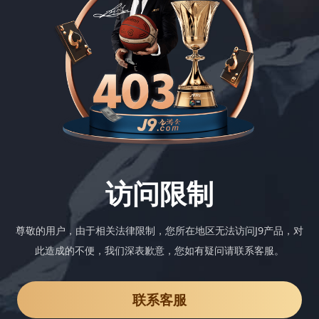
访问限制
尊敬的用户，由于相关法律限制，您所在地区无法访问J9产品，对
此造成的不便，我们深表歉意，您如有疑问请联系客服。
联系客服