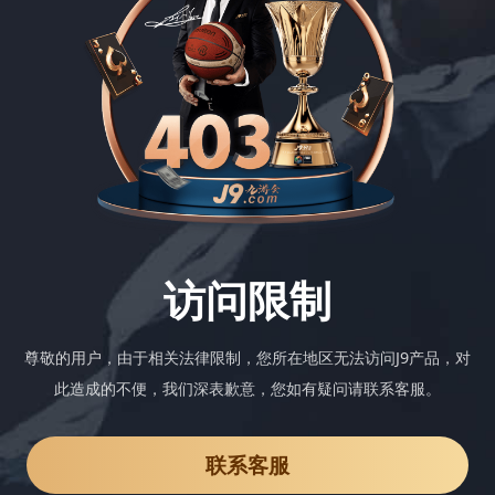
访问限制
尊敬的用户，由于相关法律限制，您所在地区无法访问J9产品，对
此造成的不便，我们深表歉意，您如有疑问请联系客服。
联系客服