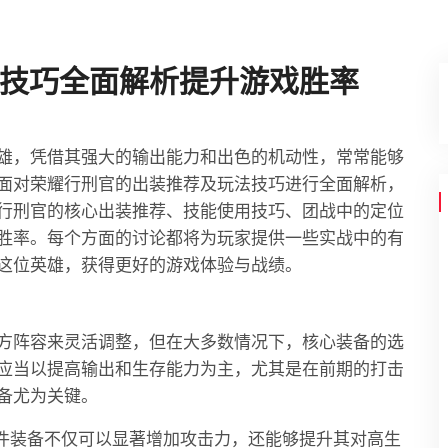
技巧全面解析提升游戏胜率
雄，凭借其强大的输出能力和出色的机动性，常常能够
面对荣耀行刑官的出装推荐及玩法技巧进行全面解析，
行刑官的核心出装推荐、技能使用技巧、团战中的定位
胜率。每个方面的讨论都将为玩家提供一些实战中的有
这位英雄，获得更好的游戏体验与战绩。
方阵容来灵活调整，但在大多数情况下，核心装备的选
应当以提高输出和生存能力为主，尤其是在前期的打击
备尤为关键。
这件装备不仅可以显著增加攻击力，还能够提升其对高生