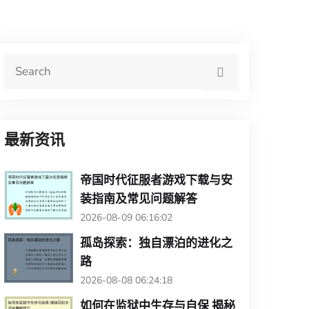
最新资讯
帝国时代征服者游戏下载与安
装指南及常见问题解答
2026-08-09 06:16:02
孤岛探索：独自漂泊的进化之
路
2026-08-08 06:24:18
如何在监狱中生存与自保 揭秘