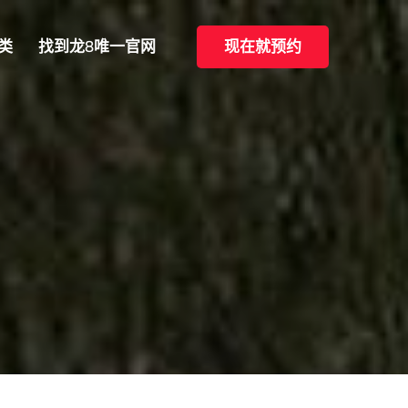
类
找到龙8唯一官网
现在就预约