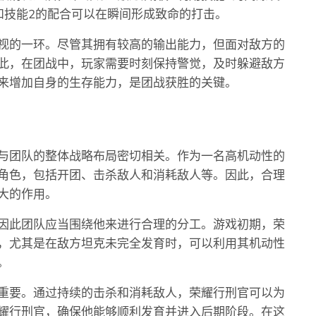
和技能2的配合可以在瞬间形成致命的打击。
视的一环。尽管其拥有较高的输出能力，但面对敌方的
此，在团战中，玩家需要时刻保持警觉，及时躲避敌方
来增加自身的生存能力，是团战获胜的关键。
与团队的整体战略布局密切相关。作为一名高机动性的
角色，包括开团、击杀敌人和消耗敌人等。因此，合理
大的作用。
因此团队应当围绕他来进行合理的分工。游戏初期，荣
，尤其是在敌方坦克未完全发育时，可以利用其机动性
。
重要。通过持续的击杀和消耗敌人，荣耀行刑官可以为
耀行刑官，确保他能够顺利发育并进入后期阶段。在这