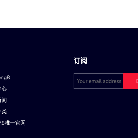
订阅
ng8
中心
新闻
种类
龙8唯一官网