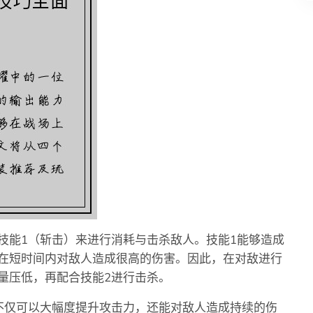
技能1（斩击）来进行消耗与击杀敌人。技能1能够造成
在短时间内对敌人造成很高的伤害。因此，在对敌进行
量压低，再配合技能2进行击杀。
不仅可以大幅度提升攻击力，还能对敌人造成持续的伤