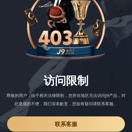
访问限制
尊敬的用户，由于相关法律限制，您所在地区无法访问J9产品，对
此造成的不便，我们深表歉意，您如有疑问请联系客服。
联系客服