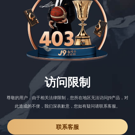
访问限制
尊敬的用户，由于相关法律限制，您所在地区无法访问J9产品，对
此造成的不便，我们深表歉意，您如有疑问请联系客服。
联系客服