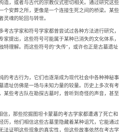
构造，或者与古代的宗教仪式密切相关。通过研究这些
一个安葬之所，更像是一个连接生死之间的桥梁。某些
者灵魂的轮回与转世。
多考古学家和符号学家都曾尝试过各种方法进行研究，
专家提出，这些符号可能属于某种已消失的文化体系，
独特理解。而这些符号的“失传”，或许也正是古墓遗址
纯的考古行为，它们也逐渐成为现代社会中各种神秘事
墓遗址仿佛是一场与未知力量的较量。历史上多次有考
，某些考古队在勘探古墓时，曾听到奇怪的声音，甚至
人相信，那些挖掘图坦卡蒙墓的考古学家都遭遇了死亡和
经历，他们相信这些古墓里隐藏着某种诅咒，它能通过
无法证明这些现象的真实性，但这些故事依然在考古学