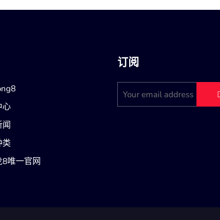
订阅
ng8
中心
新闻
种类
龙8唯一官网