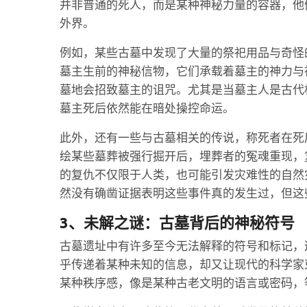
并非普通的死人，而是某种神秘力量的容器，他
外界。
例如，某些古墓中发现了大量的祭祀用品与奇怪
墓主生前的神秘信物，它们承载着墓主的神力与
墓地会招致墓主的诅咒。尤其是当墓主人是古代
墓主死后依然能在暗处操控命运。
此外，还有一些与古墓相关的传说，称死者在死
绘某些墓葬被强行掘开后，埋葬者的冤魂重现，
的复仇不仅限于人类，也可能引发灾难性的自然
然没有确凿证据表明这些事件真的发生过，但这
3、未解之谜：古墓背后的神秘符号
古墓遗址中有许多至今无法解释的符号和标记，
乎传递着某种未知的信息，却又让现代的科学家
某种秩序感，像是某种古老文明的语言或密码，