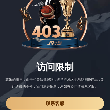
访问限制
尊敬的用户，由于相关法律限制，您所在地区无法访问J9产品，对
此造成的不便，我们深表歉意，您如有疑问请联系客服。
联系客服